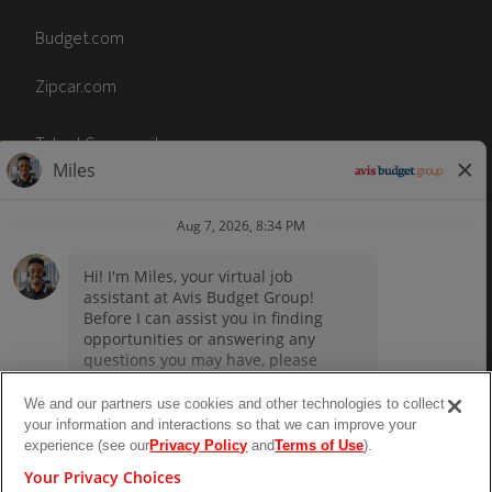
Budget.com
Zipcar.com
Talent Community
Code of Conduct
Terms of Use
Accessibility
No Surprise Act
We and our partners use cookies and other technologies to collect
Career sites by
paradox.ai
your information and interactions so that we can improve your
experience (see our
Privacy Policy
and
Terms of Use
).
Your Privacy Choices