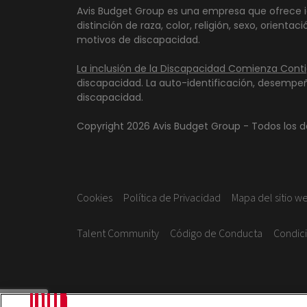
Avis Budget Group es una empresa que ofrece i
distinción de raza, color, religión, sexo, orien
motivos de discapacidad.
La inclusión de la Discapacidad Comienza Cont
discapacidad. La auto-identificación, desempe
discapacidad.
Copyright
2026
Avis Budget Group - Todos los d
Cookies
Política de Privacidad
Mapa del sitio w
Talent Community
Código de Conducta
Condic