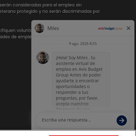
serán consideradas para el empleo sin
 veterano protegido y no serán discriminadas por
tifiquen voluntariamente si tienen una
dades de empleo para las personas con
Portal de empleo de
paradox.ai