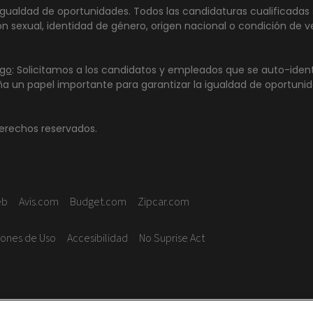
gualdad de oportunidades. Todos las candidaturas cualificadas 
tación sexual, identidad de género, origen nacional o condición de
igo
: Solicitamos a los candidatos y empleados que se auto-iden
ña un papel importante para garantizar la igualdad de oportuni
erechos reservados.
eb
Avis.com
Budget.com
Zipcar.com
iones de Uso
Accesibilidad
No Suprise Act