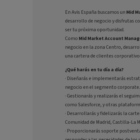
En Avis España buscamos un
Mid M
desarrollo de negocio y disfrutas c
ser tu próxima oportunidad.
Como
Mid Market Account Manag
negocio en la zona Centro, desarr
una cartera de clientes corporativo
¿Qué harás en tu día a día?
· Diseñarás e implementarás estra
negocio en el segmento corporate.
· Gestionarás y realizarás el segu
como Salesforce, y otras plataform
· Desarrollarás y fidelizarás la car
Comunidad de Madrid, Castilla-La M
· Proporcionarás soporte postventa,
responder a las necesidades de los c