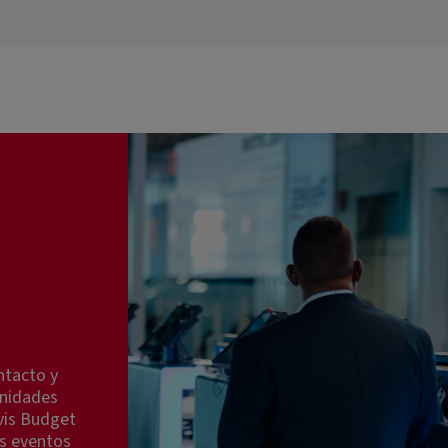
ntacto y
unidades
Avis Budget
s eventos