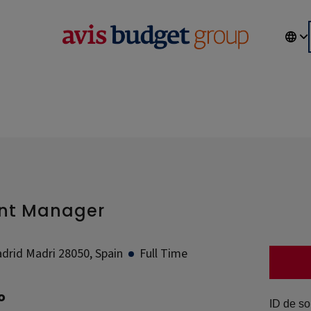
unt Manager
drid Madri 28050, Spain
Full Time
o
ID de sol